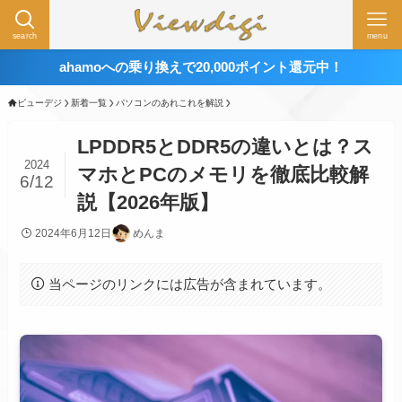
search
menu
ahamoへの乗り換えで20,000ポイント還元中！
ビューデジ
新着一覧
パソコンのあれこれを解説
LPDDR5とDDR5の違いとは？ス
2024
マホとPCのメモリを徹底比較解
6/12
説【2026年版】
2024年6月12日
めんま
当ページのリンクには広告が含まれています。