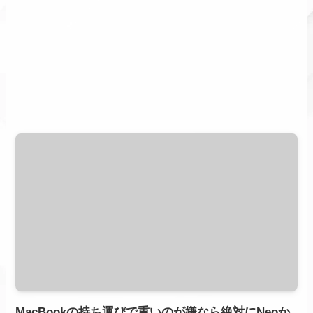
MacBookの持ち運びで重いのが嫌なら絶対にNeoか