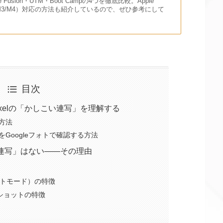
re Fusion・UTM・Boot Campの4つを徹底比較。Apple
/M2/M3/M4）対応の方法も紹介しているので、ぜひ参考にして
目次
xelの「かしこい連写」を理解する
方法
Googleフォトで確認する方法
普通の連写」はない——その理由
ーストモード）の特徴
ップショットの特徴