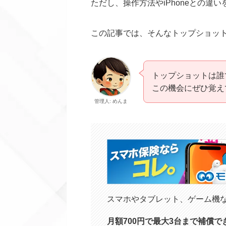
ただし、操作方法やiPhoneとの
この記事では、そんなトップショッ
トップショットは誰
この機会にぜひ覚え
管理人: めんま
スマホやタブレット、ゲーム機
月額700円で最大3台まで補償で