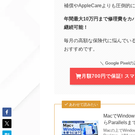
補償やAppleCareよりも圧倒
年間最大10万円まで修理費をカ
継続可能！
毎月の高額な保険代に悩んでい
おすすめです。
＼ Google P
月額700円で保証! 
あわせて読みたい
MacでWind
らParallel
Macの上でWind