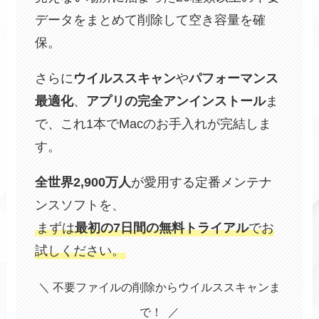
データをまとめて削除して空き容量を確
保。
さらに
ウイルススキャン
や
パフォーマンス
最適化
、
アプリの完全アンインストール
ま
で、これ1本でMacのお手入れが完結しま
す。
全世界2,900万人
が愛用する定番メンテナ
ンスソフトを、
まずは
最初の7日間の無料トライアル
でお
試しください。
＼ 不要ファイルの削除からウイルススキャンま
で！ ／