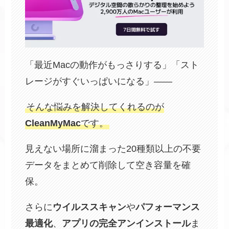
「最近Macの動作がもっさりする」「スト
レージがすぐいっぱいになる」——
そんな悩みを解決してくれるのが
CleanMyMac
です。
見えない場所に溜まった20種類以上の不要
データをまとめて削除して空き容量を確
保。
さらに
ウイルススキャン
や
パフォーマンス
最適化
、
アプリの完全アンインストール
ま